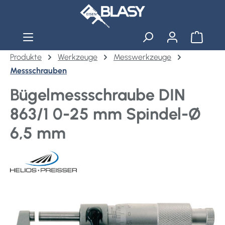
Zum Hauptinhalt springen
Warenko
Produkte
Werkzeuge
Messwerkzeuge
Messschrauben
Bügelmessschraube DIN
863/1 0-25 mm Spindel-Ø
6,5 mm
Bildergalerie überspringen