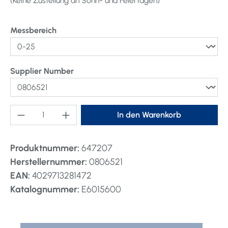
(Keine Zustellung an Sonn- und Feiertagen)
auswählen
Messbereich
auswählen
Supplier Number
Produkt Anzahl: Gib den gewünschten Wert ei
In den Warenkorb
Produktnummer:
647207
Herstellernummer:
0806521
EAN:
4029713281472
Katalognummer:
E6015600