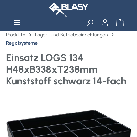
Zum Hauptinhalt springen
Warenko
Produkte
Lager- und Betriebseinrichtungen
Regalsysteme
Einsatz LOGS 134
H48xB338xT238mm
Kunststoff schwarz 14-fach
Bildergalerie überspringen