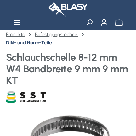
Zum Hauptinhalt springen
Warenko
Produkte
Befestigungstechnik
DIN- und Norm-Teile
Schlauchschelle 8-12 mm
W4 Bandbreite 9 mm 9 mm
KT
Bildergalerie überspringen