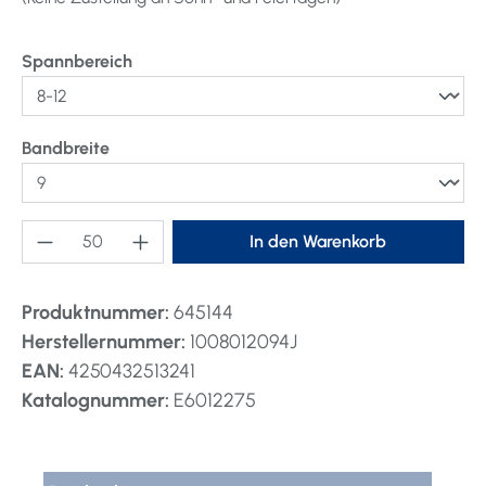
auswählen
Spannbereich
auswählen
Bandbreite
Produkt Anzahl: Gib den gewünschten Wert ei
In den Warenkorb
Produktnummer:
645144
Herstellernummer:
1008012094J
EAN:
4250432513241
Katalognummer:
E6012275