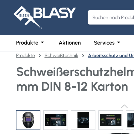
m Hauptinhalt springen
Zur Suche springen
Zur Hauptnavigation springen
Öffne oder Schließe das Dropdown der 
Öffne o
Produkte
Aktionen
Services
Produkte
Schweißtechnik
Arbeitsschutz und U
Schweißerschutzhelm
mm DIN 8-12 Karton
Bildergalerie überspringen