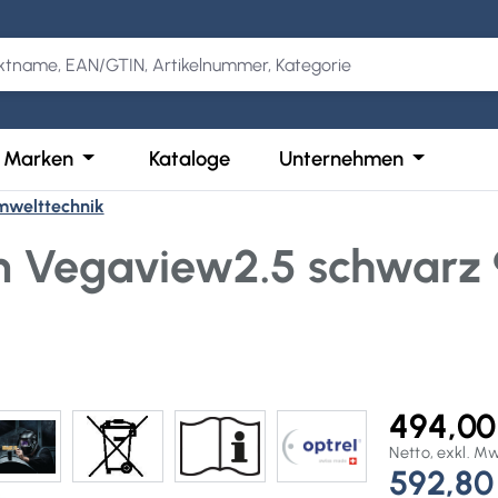
Kategorie Produkte
der Schließe das Dropdown der Kategorie Services
Öffne oder Schließe das Dropdown der Kategor
Öffne ode
Marken
Kataloge
Unternehmen
mwelttechnik
 Vegaview2.5 schwarz 9
494,00
Netto, exkl. M
592,80