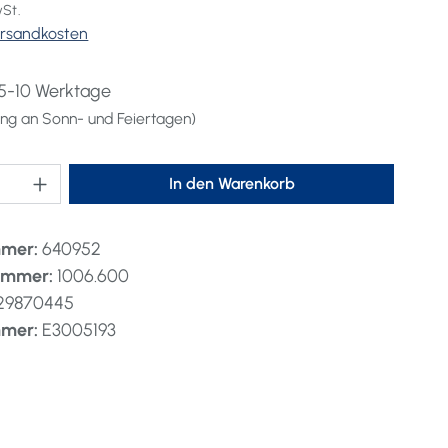
wSt.
Versandkosten
 5-10 Werktage
lung an Sonn- und Feiertagen)
nzahl: Gib den gewünschten Wert ein oder 
In den Warenkorb
mmer:
640952
nummer:
1006.600
29870445
mmer:
E3005193