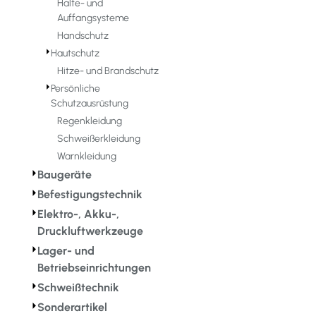
Halte- und
Auffangsysteme
Handschutz
⏵
Hautschutz
Hitze- und Brandschutz
⏵
Persönliche
Schutzausrüstung
Regenkleidung
Schweißerkleidung
Warnkleidung
⏵
Baugeräte
⏵
Befestigungstechnik
⏵
Elektro-, Akku-,
Druckluftwerkzeuge
⏵
Lager- und
Betriebseinrichtungen
⏵
Schweißtechnik
⏵
Sonderartikel