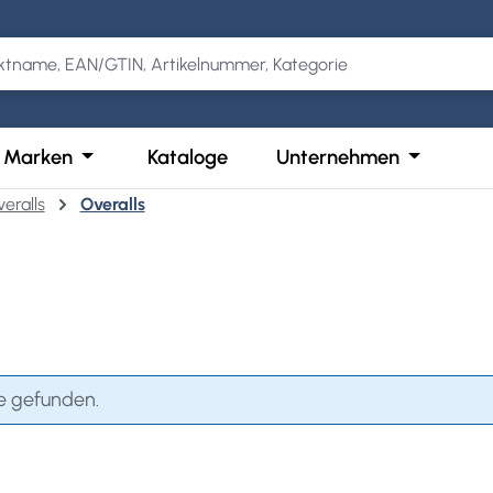
Kategorie Produkte
der Schließe das Dropdown der Kategorie Services
Öffne oder Schließe das Dropdown der Kategor
Öffne ode
Marken
Kataloge
Unternehmen
eralls
Overalls
e gefunden.