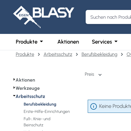
m Hauptinhalt springen
Zur Suche springen
Zur Hauptnavigation springen
Öffne oder Schließe das Dropdown der 
Öffne o
Produkte
Aktionen
Services
Produkte
Arbeitsschutz
Berufsbekleidung
Ov
Preis
⏵
Aktionen
⏵
Werkzeuge
⏷
Arbeitsschutz
Berufsbekleidung
Keine Produkt
Erste-Hilfe-Einrichtungen
Fuß-, Knie- und
Beinschutz