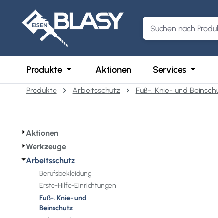
m Hauptinhalt springen
Zur Suche springen
Zur Hauptnavigation springen
Öffne oder Schließe das Dropdown der 
Öffne o
Produkte
Aktionen
Services
Produkte
Arbeitsschutz
Fuß-, Knie- und Beinsch
⏵
Aktionen
⏵
Werkzeuge
⏷
Arbeitsschutz
Berufsbekleidung
Erste-Hilfe-Einrichtungen
Fuß-, Knie- und
Beinschutz