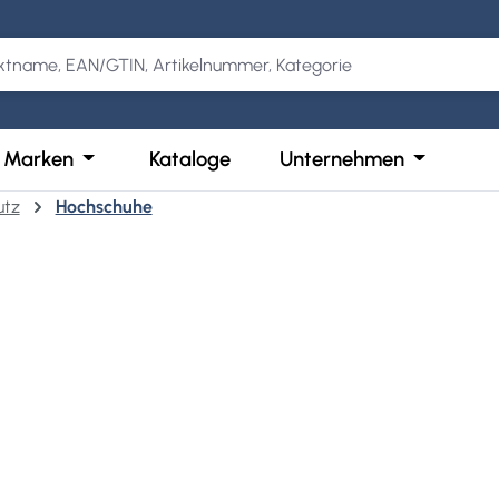
Kategorie Produkte
der Schließe das Dropdown der Kategorie Services
Öffne oder Schließe das Dropdown der Kategor
Öffne ode
Marken
Kataloge
Unternehmen
utz
Hochschuhe