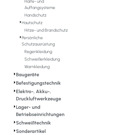
Halte- und
Auffangsysteme
Handschutz
⏵
Hautschutz
Hitze- und Brandschutz
⏵
Persönliche
Schutzausrüstung
Regenkleidung
Schweißerkleidung
Warnkleidung
⏵
Baugeräte
⏵
Befestigungstechnik
⏵
Elektro-, Akku-,
Druckluftwerkzeuge
⏵
Lager- und
Betriebseinrichtungen
⏵
Schweißtechnik
⏵
Sonderartikel