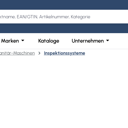
Kategorie Produkte
der Schließe das Dropdown der Kategorie Services
Öffne oder Schließe das Dropdown der Kategor
Öffne ode
Marken
Kataloge
Unternehmen
anitär-Maschinen
Inspektionssysteme