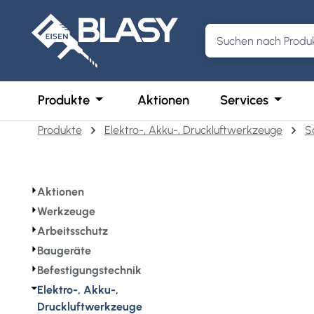
m Hauptinhalt springen
Zur Suche springen
Zur Hauptnavigation springen
Öffne oder Schließe das Dropdown der 
Öffne o
Produkte
Aktionen
Services
Produkte
Elektro-, Akku-, Druckluftwerkzeuge
S
⏵
Aktionen
⏵
Werkzeuge
⏵
Arbeitsschutz
⏵
Baugeräte
⏵
Befestigungstechnik
⏷
Elektro-, Akku-,
Druckluftwerkzeuge