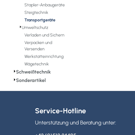
Stapler-Anbaugeräte
Steigtechnik
Transportgeräte
⏵
Umweltschutz
Verladen und Sichern
Verpacken und
Versenden
Werkstatteinrichtung
Wägetechnik
⏵
Schweißtechnik
⏵
Sonderartikel
Service-Hotline
Unterstützung und Beratung unter: