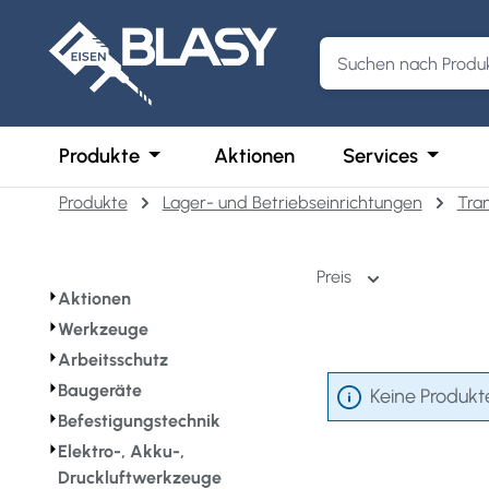
m Hauptinhalt springen
Zur Suche springen
Zur Hauptnavigation springen
Öffne oder Schließe das Dropdown der 
Öffne o
Produkte
Aktionen
Services
Produkte
Lager- und Betriebseinrichtungen
Tra
Preis
⏵
Aktionen
⏵
Werkzeuge
⏵
Arbeitsschutz
⏵
Baugeräte
Keine Produkt
⏵
Befestigungstechnik
⏵
Elektro-, Akku-,
Druckluftwerkzeuge