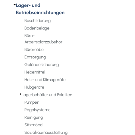
⏷
Lager- und
Betriebseinrichtungen
Beschilderung
Bodenbeläge
Büro-
Arbeitsplatzzubehör
Büromöbel
Entsorgung
Geländesicherung
Hebemittel
Heiz- und Klimageräte
Hubgeräte
⏵
Lagerbehälter und Paletten
Pumpen
Regalsysteme
Reinigung
Sitzmöbel
Sozialraumausstattung