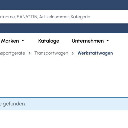
Kategorie Produkte
der Schließe das Dropdown der Kategorie Services
Öffne oder Schließe das Dropdown der Kategor
Öffne ode
Marken
Kataloge
Unternehmen
nsportgeräte
Transportwagen
Werkstattwagen
e gefunden.