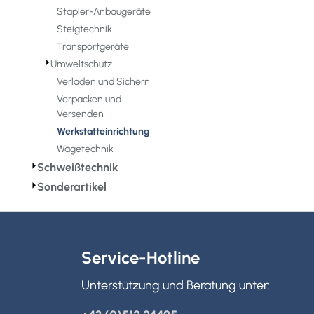
Stapler-Anbaugeräte
Steigtechnik
Transportgeräte
⏵
Umweltschutz
Verladen und Sichern
Verpacken und
Versenden
Werkstatteinrichtung
Wägetechnik
⏵
Schweißtechnik
⏵
Sonderartikel
Service-Hotline
Unterstützung und Beratung unter: