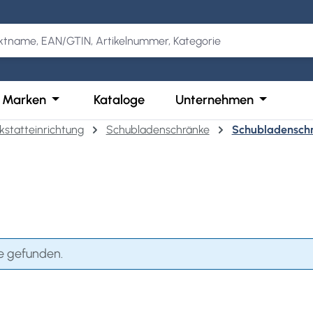
Kategorie Produkte
der Schließe das Dropdown der Kategorie Services
Öffne oder Schließe das Dropdown der Kategor
Öffne ode
Marken
Kataloge
Unternehmen
kstatteinrichtung
Schubladenschränke
Schubladensch
e gefunden.