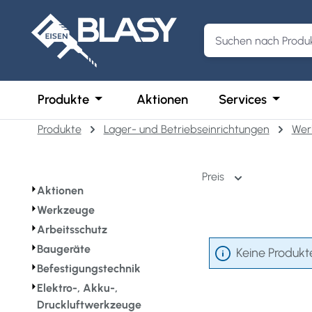
m Hauptinhalt springen
Zur Suche springen
Zur Hauptnavigation springen
Öffne oder Schließe das Dropdown der 
Öffne o
Produkte
Aktionen
Services
Produkte
Lager- und Betriebseinrichtungen
Wer
Preis
⏵
Aktionen
⏵
Werkzeuge
⏵
Arbeitsschutz
⏵
Baugeräte
Keine Produkt
⏵
Befestigungstechnik
⏵
Elektro-, Akku-,
Druckluftwerkzeuge