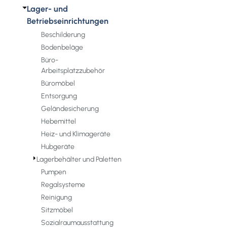
⏷
Lager- und
Betriebseinrichtungen
Beschilderung
Bodenbeläge
Büro-
Arbeitsplatzzubehör
Büromöbel
Entsorgung
Geländesicherung
Hebemittel
Heiz- und Klimageräte
Hubgeräte
⏵
Lagerbehälter und Paletten
Pumpen
Regalsysteme
Reinigung
Sitzmöbel
Sozialraumausstattung