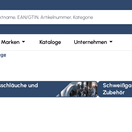
Kategorie Produkte
der Schließe das Dropdown der Kategorie Services
Öffne oder Schließe das Dropdown der Kategor
Öffne ode
Marken
Kataloge
Unternehmen
uge
schläuche und
Schweißga
Zubehör