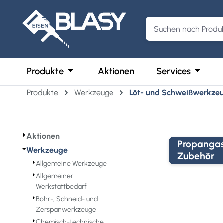
m Hauptinhalt springen
Zur Suche springen
Zur Hauptnavigation springen
Öffne oder Schließe das Dropdown der 
Öffne o
Produkte
Aktionen
Services
Produkte
Werkzeuge
Löt- und Schweißwerkze
⏵
Aktionen
Propangas
⏷
Werkzeuge
Zubehör
⏵
Allgemeine Werkzeuge
⏵
Allgemeiner
Werkstattbedarf
⏵
Bohr-, Schneid- und
Zerspanwerkzeuge
⏵
Chemisch-technische