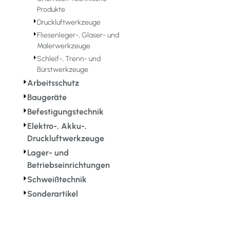
Produkte
⏵
Druckluftwerkzeuge
⏵
Fliesenleger-, Glaser- und
Malerwerkzeuge
⏵
Schleif-, Trenn- und
Bürstwerkzeuge
⏵
Arbeitsschutz
⏵
Baugeräte
⏵
Befestigungstechnik
⏵
Elektro-, Akku-,
Druckluftwerkzeuge
⏵
Lager- und
Betriebseinrichtungen
⏵
Schweißtechnik
⏵
Sonderartikel