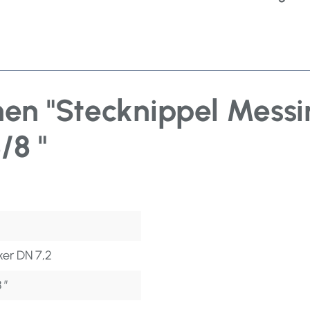
en "Stecknippel Messi
/8 "
ker DN 7,2
 ″