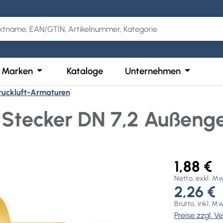
Kategorie Produkte
der Schließe das Dropdown der Kategorie Services
Öffne oder Schließe das Dropdown der Kategor
Öffne ode
Marken
Kataloge
Unternehmen
ruckluft-Armaturen
 Stecker DN 7,2 Außeng
1,88 €
Netto, exkl. M
2,26 €
Brutto, inkl. M
Preise zzgl. 