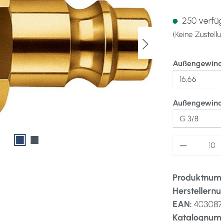
250 verfüg
(Keine Zustel
Außengewin
Außengewin
Produkt A
Produktnu
Hersteller
EAN:
40308
Katalognu