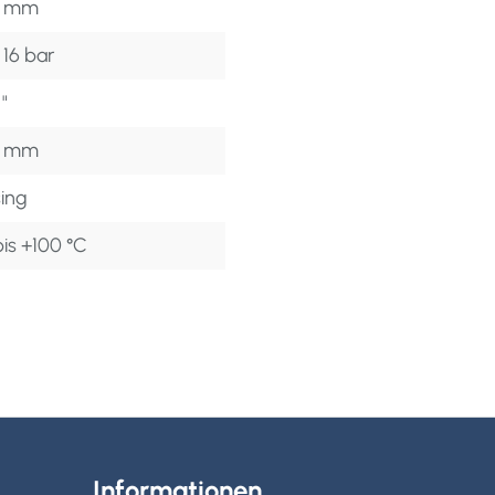
6 mm
 16 bar
"
6 mm
ing
is +100 °C
Informationen