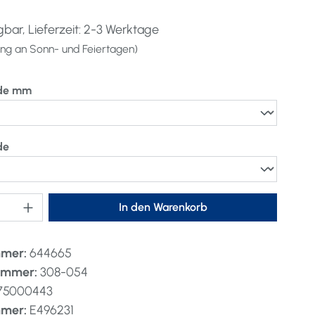
bar, Lieferzeit: 2-3 Werktage
lung an Sonn- und Feiertagen)
auswählen
de mm
auswählen
de
nzahl: Gib den gewünschten Wert ein oder 
In den Warenkorb
mmer:
644665
nummer:
308-054
75000443
mmer:
E496231