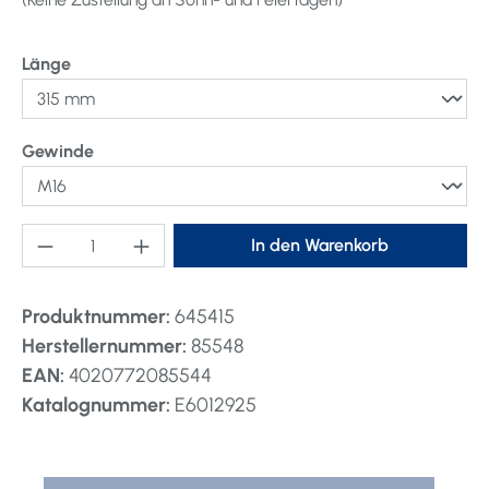
auswählen
Länge
auswählen
Gewinde
Produkt Anzahl: Gib den gewünschten Wert ei
In den Warenkorb
Produktnummer:
645415
Herstellernummer:
85548
EAN:
4020772085544
Katalognummer:
E6012925