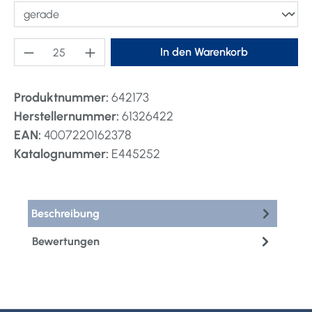
Produkt Anzahl: Gib den gewünschten Wert ei
In den Warenkorb
Produktnummer:
642173
Herstellernummer:
61326422
EAN:
4007220162378
Katalognummer:
E445252
Beschreibung
Bewertungen