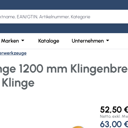
Kategorie Produkte
der Schließe das Dropdown der Kategorie Services
Öffne oder Schließe das Dropdown der Kategor
Öffne ode
Marken
Kataloge
Unternehmen
erwerkzeuge
nge 1200 mm Klingenbr
 Klinge
52,50 
Netto, exkl. M
63,00 