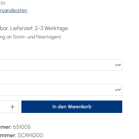
wSt.
Versandkosten
bar, Lieferzeit: 2-3 Werktage
lung an Sonn- und Feiertagen)
auswählen
hlen
nzahl: Gib den gewünschten Wert ein oder 
In den Warenkorb
mmer:
651005
nummer:
SCRH1200