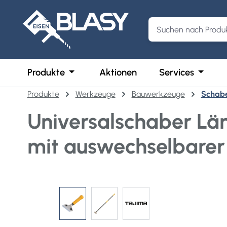
m Hauptinhalt springen
Zur Suche springen
Zur Hauptnavigation springen
Öffne oder Schließe das Dropdown der 
Öffne o
Produkte
Aktionen
Services
Produkte
Werkzeuge
Bauwerkzeuge
Schab
Universalschaber Lä
mit auswechselbarer
Bildergalerie überspringen