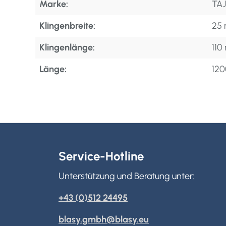
Marke:
TA
Klingenbreite:
25
Klingenlänge:
11
Länge:
12
Service-Hotline
Unterstützung und Beratung unter:
+43 (0)512 24495
blasy.gmbh@blasy.eu