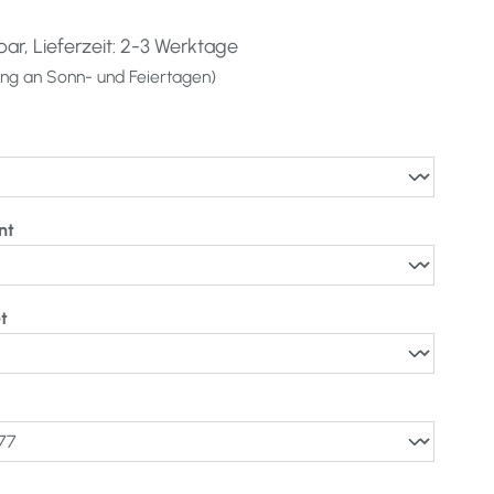
ar, Lieferzeit: 2-3 Werktage
lung an Sonn- und Feiertagen)
hlen
auswählen
nt
auswählen
t
uswählen
wählen