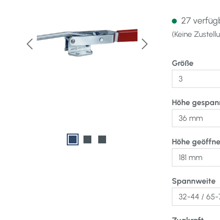
27 verfügb
(Keine Zustel
auswä
Größe
Höhe gespan
Höhe geöffne
a
Spannweite
aus