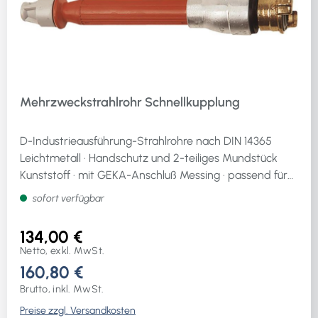
Mehrzweckstrahlrohr Schnellkupplung
D-Industrieausführung-Strahlrohre nach DIN 14365
Leichtmetall · Handschutz und 2-teiliges Mundstück
Kunststoff · mit GEKA-Anschluß Messing · passend für
Schlauchgrößen von 10 mm (3/8″) bis 38 mm (1 1/2″) ·
sofort verfügbar
Schnellschuss-Schalthebel für Vollstrahl, Sprühstrahl
und Stopp · stufenlose Mengenregulierung ·
134,00 €
abschraubbar · besonders zu empfehlen zur
Netto, exkl. MwSt.
Bewässerung von Großflächen · Wasserverbrauch:
160,80 €
Vollstrahl = ca. 1,5 m³/h bei Düsenbohrung Ø 4 mm ·
Brutto, inkl. MwSt.
Sprühstrahl = ca. 10 % wenigerWeitere technische
Preise zzgl. Versandkosten
Eigenschaften:· Wurfweite Vollstrahl: ca. 15 m/5barm