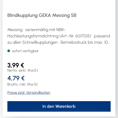
Blindkupplung GEKA Messing SB
Messing · serienmäßig mit NBR-
Hochleistungsformdichtring (Art.-Nr. 6017015) · passend
zu allen Schnellkupplungen · Betriebsdruck bis max. 10
bar · Temperaturbereich: von ca. -5 °C bis +100 °C
sofort verfügbar
abhängig von der Dichtringqualität · Klauenweite 40
mm
3,99 €
Netto, exkl. MwSt.
4,79 €
Brutto, inkl. MwSt.
Preise zzgl. Versandkosten
In den Warenkorb