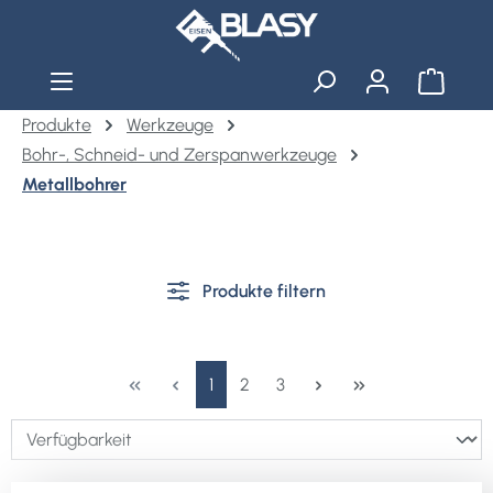
Zum Hauptinhalt springen
Warenko
Produkte
Werkzeuge
Bohr-, Schneid- und Zerspanwerkzeuge
Metallbohrer
Produkte filtern
Seite
Seite
Seite
1
2
3