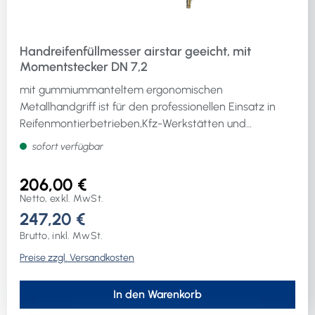
Handreifenfüllmesser airstar geeicht, mit
Momentstecker DN 7,2
mit gummiummanteltem ergonomischen
Metallhandgriff ist für den professionellen Einsatz in
Reifenmontierbetrieben,Kfz-Werkstätten und
Fuhrparks geeignet · bewährte, wartungsfreundliche
sofort verfügbar
Bauart mit Einhandbedienungshebel · mit 3
Ventilsteckervarianten lieferbar · auch geeignet für
206,00 €
Reifengas (Stickstoff)!
Netto, exkl. MwSt.
247,20 €
Brutto, inkl. MwSt.
Preise zzgl. Versandkosten
In den Warenkorb