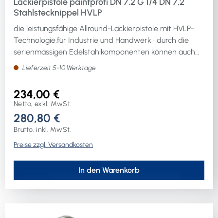
Lackierpistole paintprofi DN 7,2 G 1/4 DN 7,2
Stahlstecknippel HVLP
die leistungsfähige Allround-Lackierpistole mit HVLP-
Technologie,für Industrie und Handwerk · durch die
serienmässigen Edelstahlkomponenten können auch
Lacke, Füller und Grundierungen auf Wasserbasis
Lieferzeit 5-10 Werktage
verarbeitet werdenInhalt: Lackierpistole, Fliessbecher
(Kunststoff), Ersatzteilkit, Schlüssel, Reinigungsset,
234,00 €
Stahlkupplungsnippel, Pflegeöl, mit Ø 1,3 mm Düse ·
Netto, exkl. MwSt.
Gewinde G 1/4" · Lieferung im KunststoffkofferWeitere
280,80 €
technische Eigenschaften:· Anschlussart:
Brutto, inkl. MwSt.
Stahlstecknippel
Preise zzgl. Versandkosten
In den Warenkorb