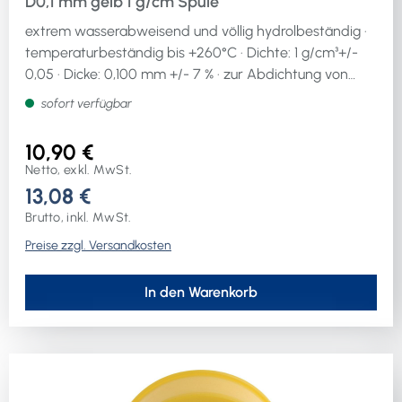
D0,1 mm gelb 1 g/cm Spule
extrem wasserabweisend und völlig hydrolbeständig ·
temperaturbeständig bis +260°C · Dichte: 1 g/cm³+/-
0,05 · Dicke: 0,100 mm +/- 7 % · zur Abdichtung von
Rohren im Zusammenhang mit Benzine, Petroleum,
sofort verfügbar
Ölen, Propan, Butan, Kerosine und Erdgas · minimum
zwei ÜberlappungenWeitere technische
10,90 €
Eigenschaften:· Bandstärke: 1g/cm³· Farbe: gelb
Netto, exkl. MwSt.
13,08 €
Brutto, inkl. MwSt.
Preise zzgl. Versandkosten
In den Warenkorb