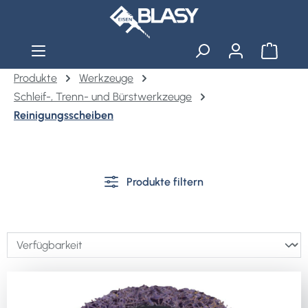
Zum Hauptinhalt springen
Warenko
Produkte
Werkzeuge
Schleif-, Trenn- und Bürstwerkzeuge
Reinigungsscheiben
Produkte filtern