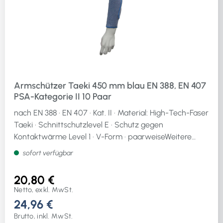
Armschützer Taeki 450 mm blau EN 388, EN 407
PSA-Kategorie II 10 Paar
nach EN 388 · EN 407 · Kat. II · Material: High-Tech-Faser
Taeki · Schnittschutzlevel E · Schutz gegen
Kontaktwärme Level 1 · V-Form · paarweiseWeitere
technische Eigenschaften:· Werkstoffeignung
sofort verfügbar
Handwerk: bedingt geeignet· Abriebfestigkeit: 4·
Weiterreißfestigkeit: 4· Stichfestigkeit: 3·
20,80 €
Werkstoffeignung Bau + Garten: bedingt geeignet·
Netto, exkl. MwSt.
Schnittfestigkeit (Schneidetest): X· Werkstoffeignung
24,96 €
Industrie: sehr gut geeignet· Ausführung: V-Form·
Brutto, inkl. MwSt.
Kontakthitzefestigkeit: Level 1· Werkstoffeignung