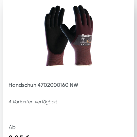
Werkstoffeignung Industrie: sehr gut geeignet·
Werkstoffeignung Lebensmittel: sehr gut geeignet·
Stärke ca.: 0,23mm· Chemikalienfestigkeit: J = n-Heptan
/ K = Natriumhydroxid 40 % / O = Ammoniakwasser 25
% / P = Wasserstoffperoxid 30 % / S = Flusssäure 40 % /
T = Formaldehyd 37 %
Handschuh 4702000160 NW
4 Varianten verfügbar!
Ab