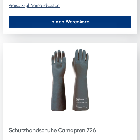
Preise zzgl. Versandkosten
Montage + Werkstatt: sehr gut geeignet·
Werkstoffeignung Logistik: bedingt geeignet
In den Warenkorb
Schutzhandschuhe Camapren 726