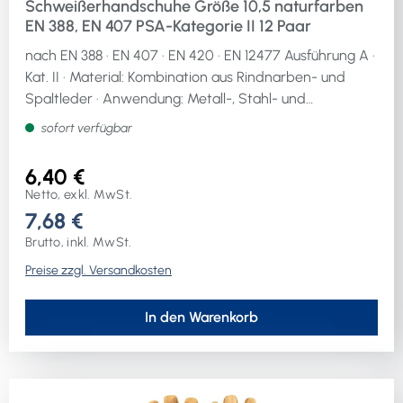
Schweißerhandschuhe Größe 10,5 naturfarben
EN 388, EN 407 PSA-Kategorie II 12 Paar
nach EN 388 · EN 407 · EN 420 · EN 12477 Ausführung A ·
Kat. II · Material: Kombination aus Rindnarben- und
Spaltleder · Anwendung: Metall-, Stahl- und
Schwerindustrie, GießereienWeitere technische
sofort verfügbar
Eigenschaften:· Werkstoffeignung Handwerk: sehr gut
geeignet· Weiterreißfestigkeit: 4· Stichfestigkeit: 3·
6,40 €
Schnittfestigkeit (Schneidetest): 1· Werkstoffeignung
Netto, exkl. MwSt.
Industrie: sehr gut geeignet· Werkstoffeignung
7,68 €
Montage + Werkstatt: sehr gut geeignet
Brutto, inkl. MwSt.
Preise zzgl. Versandkosten
In den Warenkorb