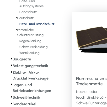
Halte- und
Auffangsysteme
Handschutz
⏵
Hautschutz
Hitze- und Brandschutz
⏵
Persönliche
Schutzausrüstung
Regenkleidung
Schweißerkleidung
Warnkleidung
⏵
Baugeräte
⏵
Befestigungstechnik
⏵
Elektro-, Akku-,
Druckluftwerkzeuge
Flammschutzma
Trockenmatte
⏵
Lager- und
a.Lötunterlage
Betriebseinrichtungen
trocken oder
m.Aluverst.
⏵
Schweißtechnik
feuchtdirekte Löt-
L330xB500xH5
Schweißunterlage 
⏵
Sonderartikel