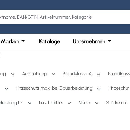
Kategorie Produkte
der Schließe das Dropdown der Kategorie Services
Öffne oder Schließe das Dropdown der Kategor
Öffne ode
Marken
Kataloge
Unternehmen
z
ung
Ausstattung
Brandklasse A
Brandklas
t
Hitzeschutz max. bei Dauerbelastung
Hitzeschut
hleistung LE
Löschmittel
Norm
Stärke ca.