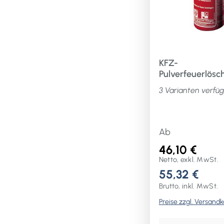
Bedienungshinweis
der Verpackung
beachten! GS (ge
Sicherheit) geprü
TÜV Rheinland,
KFZ-
Zertifizierungs-Nr.
Pulverfeuerlösc
0000042669 · wei
GLORIA 39534
3 Varianten verfüg
Maße auf Anfrage
lieferbarWeitere
technische
Eigenschaften:·
Ab
Bemerkungen: beis
46,10 €
mehrfach anwen
Netto, exkl. MwSt.
55,32 €
Brutto, inkl. MwSt.
Preise zzgl. Versand