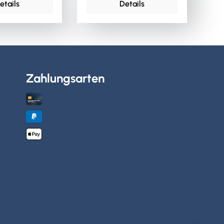
etails
Details
Zahlungsarten