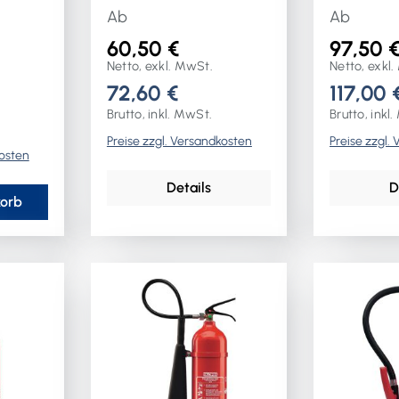
gen
Ab
Ab
d ein
60,50 €
97,50 
ze in
Netto, exkl. MwSt.
Netto, exkl
ochen ·
72,60 €
117,00 
rbranch
Brutto, inkl. MwSt.
Brutto, inkl
erie-
Preise zzgl. Versandkosten
Preise zzgl.
kosten
z. B.
hren,
Details
D
samen
korb
ißen
eferbar)
zw.
sbest-
bei 3000