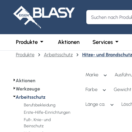
m Hauptinhalt springen
Zur Suche springen
Zur Hauptnavigation springen
Öffne oder Schließe das Dropdown der 
Öffne o
Produkte
Aktionen
Services
Produkte
Arbeitsschutz
Hitze- und Brandschut
Marke
Ausführ
⏵
Aktionen
⏵
Werkzeuge
Farbe
Gewich
⏷
Arbeitsschutz
Länge ca.
Lösc
Berufsbekleidung
Erste-Hilfe-Einrichtungen
Fuß-, Knie- und
Beinschutz