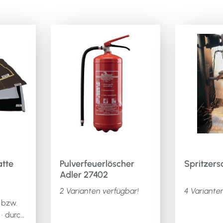
tte
Pulverfeuerlöscher
Spritzer
Adler 27402
2 Varianten verfügbar!
4 Variante
 bzw.
ca.mm
· durch