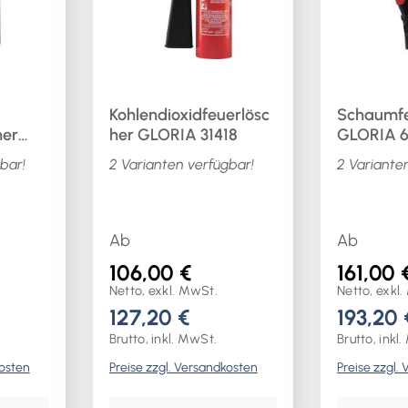
e in
prüfte
ft vom
Kohlendioxidfeuerlösc
Schaumfe
her
her GLORIA 31418
GLORIA 
tere
bar!
2 Varianten verfügbar!
2 Variante
Ab
Ab
eitig
106,00 €
161,00 
dbar
Netto, exkl. MwSt.
Netto, exkl
127,20 €
193,20 
Brutto, inkl. MwSt.
Brutto, inkl
kosten
Preise zzgl. Versandkosten
Preise zzgl.