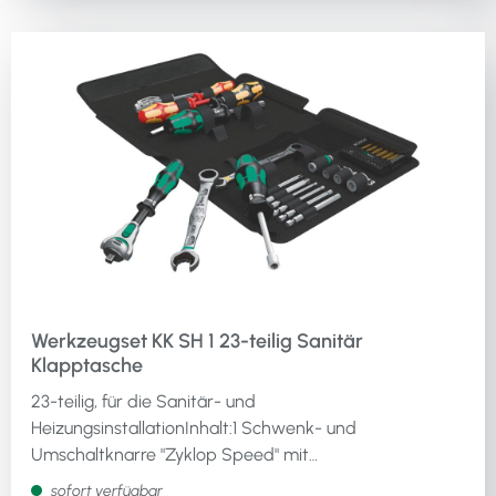
Kombigewindebohrer mit 6,3 mm (1/4")
Sechskantantrieb 2,5 x 36 / 3,3 x 39 / 4,2 x 41 / 5 x 44 /
6,8 x 51 / 8,5 x 59 mmje 1 HSS Spiralbohrerbit mit 6,3
mm (1/4") Sechskantantrieb 3 x 38 / 4 x 44 / 5 x 50 / 6
x 50 / 8 x 51 / 10 x 54 mm1 aufsteckbarer
Schraubenhalter1 einpoliger Spannungsprüfer (150 -
250 Volt AC)* 89 mm lang, ** 25 mm langWeitere
technische Eigenschaften:· Ausführung: Metallbau·
Verpackung: KlapptascheLieferung in robuster,
kompakter, langlebiger Box mit textilem
oberflächenschonendem Außenmaterial
Werkzeugset KK SH 1 23-teilig Sanitär
Klapptasche
23-teilig, für die Sanitär- und
HeizungsinstallationInhalt:1 Schwenk- und
Umschaltknarre "Zyklop Speed" mit
Mehrkomponenten-Kraftform Griff · 6,3 mm (1/4")-
sofort verfügbar