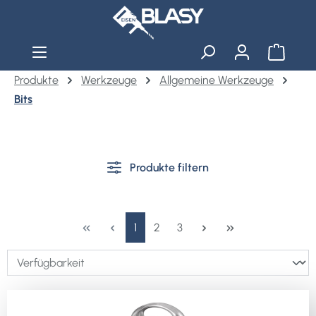
Zum Hauptinhalt springen
Warenko
Produkte
Werkzeuge
Allgemeine Werkzeuge
Bits
Produkte filtern
Seite
Seite
Seite
1
2
3