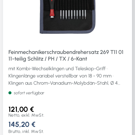
Feinmechanikerschraubendrehersatz 269 T11 01
11-teilig Schlitz / PH / TX / 6-Kant
mit Kombi-Wechselklingen und Teleskop-Griff ·
Klingenlänge variabel verstellbar von 18 - 90 mm ·
Klingen aus Chrom-Vanadium-Molybdän-Stahl, Ø 4
mm · matt verchromt · ChromTop®-
sofort verfügbar
KlingenspitzenInhalt:1 SoftFinish®Mehrkomponenten-
Teleskopgriff (110 mm)je 1 Klinge für Schlitzschrauben
121,00 €
Gr. 1,5 - 3,0 / 2,0 - 3,5 / 2,5 - 4,0 mmje 1 Klinge für
Netto, exkl. MwSt.
Schrauben mit Kreuzschlitz (PH) Gr. 000 - 00 / 0 - 1je 1
145,20 €
Klinge für Schrauben mit Innen-TORX®-Profil Gr. T 6 - 8
Brutto, inkl. MwSt.
/ 7 - 9je 1 Klinge für Schrauben mit Innensechskant-