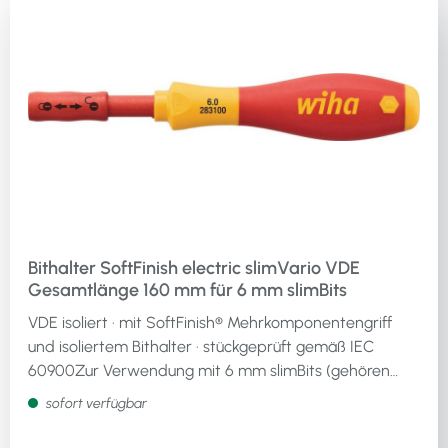
Bithalter SoftFinish electric slimVario VDE
Gesamtlänge 160 mm für 6 mm slimBits
VDE isoliert · mit SoftFinish® Mehrkomponentengriff
und isoliertem Bithalter · stückgeprüft gemäß IEC
60900Zur Verwendung mit 6 mm slimBits (gehören
nicht zum Lieferumfang - bitte separat
sofort verfügbar
bestellen)Weitere technische Eigenschaften:·
Klingenlänge: 50mm· Gesamtlänge: 160mm