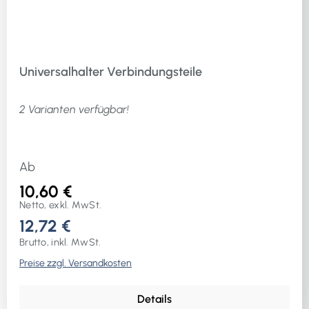
Schnellwechselfutter)* mit reduziertem
Klingendurchmesser** 50 mm lang*** 89 mm
langWeitere technische Eigenschaften:· Ausführung:
Sanitär· Verpackung: KlapptascheLieferung in
Universalhalter Verbindungsteile
Klapptasche
2 Varianten verfügbar!
Ab
10,60 €
Netto, exkl. MwSt.
12,72 €
Brutto, inkl. MwSt.
Preise zzgl. Versandkosten
Details