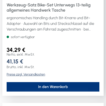
Werkzeug-Satz Bike-Set Unterwegs 13-teilig
allgemeines Handwerk Tasche
ergonomisches Handling durch Bit-Knarre und Bit-
Adapter · Auswahl an Bits und Steckschlüssel auf die
Verschraubungen am Fahrrad zugeschnitten · bei
engen Platzverhältnissen: Knarre mit und ohne Bit-
sofort verfügbar
Adapter verwendbar · klemmbare Tasche zur sicheren
Befestigung an Sattel und Sattelstange · keine
34,29 €
Störgeräusche beim Fahren dank Reißverschluss aus
Netto, exkl. MwSt.
KunststoffWeitere technische Eigenschaften:·
41,15 €
Verpackung: Tasche· Ausführung: allgemeines
Brutto, inkl. MwSt.
Handwerk· Material: Kunststoff, Stahl· Netto-Gewicht:
Preise zzgl. Versandkosten
0,24kgLieferumfang: Reifenheber Set, 3-teilig,
Innensechskant Bit 3 4 5 6, Schlitz-Bit PH1, TX Bit T25,
Steckschlüsseleinsatz 10 mm, Knarre 1/4″,
In den Warenkorb
Antriebsadapter, Bithalter mit Schnellspannsystem
66,5 mm, Tasche klein