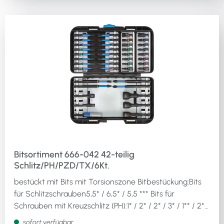
Bitsortiment 666-042 42-teilig
Schlitz/PH/PZD/TX/6Kt.
bestückt mit Bits mit Torsionszone Bitbestückung:Bits
für Schlitzschrauben5,5* / 6,5* / 5,5 *** Bits für
Schrauben mit Kreuzschlitz (PH):1* / 2* / 2* / 3* / 1** / 2**
/ 2** / 3** / 2*** Bits für Schrauben mit Kreuzschlitz
sofort verfügbar