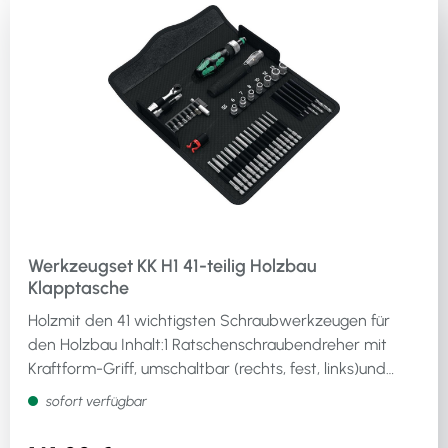
Werkzeugset KK H1 41-teilig Holzbau
Klapptasche
Holzmit den 41 wichtigsten Schraubwerkzeugen für
den Holzbau Inhalt:1 Ratschenschraubendreher mit
Kraftform-Griff, umschaltbar (rechts, fest, links)und
Bitaufnahme mit Schnellwechselfutter1 Bit-Knarre mit
sofort verfügbar
Rechts-/Linksumschaltung und direkter Bitaufnahme1
Adapter 6,3 mm (1/4")-Außenvierkant auf 6,3 mm (1/4")-