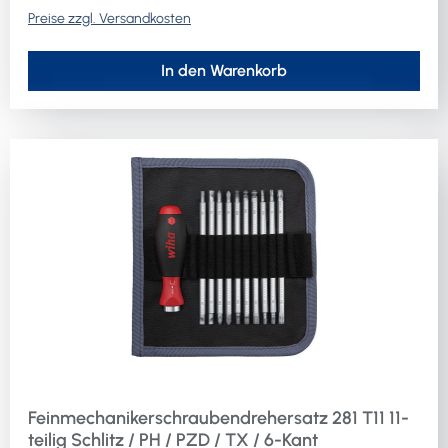
Preise zzgl. Versandkosten
Profil Gr. 1,5 / 2,0 / 2,5 mm (1 Seite Sechskant/ 1 Seite
Sechskant mit Kugelkopf)Weitere technische
Eigenschaften:· Inhalt: 11-teilig· Material: Chrom-
In den Warenkorb
Vanadium-Molybdän-StahlLieferung in Rolltasche
Feinmechanikerschraubendrehersatz 281 T11 11-
teilig Schlitz / PH / PZD / TX / 6-Kant