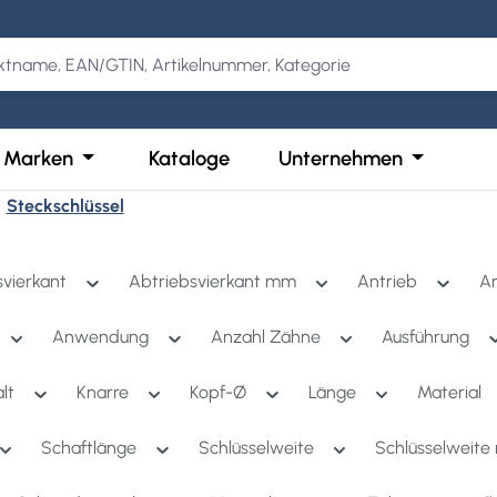
Kategorie Produkte
der Schließe das Dropdown der Kategorie Services
Öffne oder Schließe das Dropdown der Kategor
Öffne ode
Marken
Kataloge
Unternehmen
Steckschlüssel
svierkant
Abtriebsvierkant mm
Antrieb
A
Anwendung
Anzahl Zähne
Ausführung
alt
Knarre
Kopf-Ø
Länge
Material
Schaftlänge
Schlüsselweite
Schlüsselweit