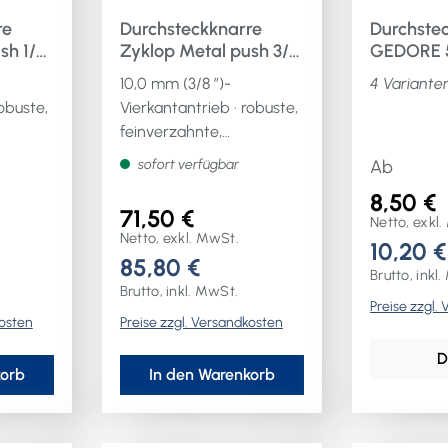
90° nach rechts und
re
Durchsteckknarre
Durchstec
links)Weitere technische
sh 1/4
Zyklop Metal push 3/8
GEDORE 
Eigenschaften:·
141
38 Zähne Länge 222
10,0 mm (3/8 ″)-
4 Variante
Rückschwenkwinkel:
mm mit
obuste,
Vierkantantrieb · robuste,
5°Lieferung in kompakter
unverlierbarem
feinverzahnte,
ant
Durchsteckvierkant
Box mit textilem
geschmiedete
Außenmaterial
sofort verfügbar
Ab
us
Vollmetallknarre · aus
8,50 €
gstahl ·
legiertem Werkzeugstahl ·
71,50 €
Netto, exkl
m
matt verchromt · mit
Netto, exkl. MwSt.
10,20 €
t und
unverlierbarem
85,80 €
funktion
Durchsteckvierkant und
Brutto, inkl
Brutto, inkl. MwSt.
 ·
Nussverriegelungsfunktion
Preise zzgl.
kosten
Preise zzgl. Versandkosten
· schlanke Bauform ·
l nur
langer Hebel ·
D
h
Rückschwenkwinkel nur
korb
In den Warenkorb
4,7° · (optimal geeignet
auch für sehr beengte
tere
Arbeitsräume)Weitere