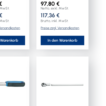
adium-Stahl
mit Aufhängeloch ·
€
97,80 €
Ratschensperre in
. MwSt.
Netto, exkl. MwSt.
Mittenstellung · beim
€
117,36 €
Umschalten rastet der
. MwSt.
Brutto, inkl. MwSt.
Schalthebel automatisch
 Versandkosten
Preise zzgl. Versandkosten
für Rechts- oder
Linksgang ein · CV-Stahl,
verchromt ·
 Warenkorb
In den Warenkorb
Rückschwenkwinkel
7,5°48 ZähneDIN 3122 /
ISO 3315Weitere
technische
Eigenschaften:· Material:
Chrom-Vanadium-Stahl