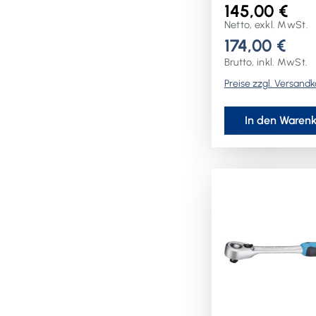
und 2-Komponenten
145,00 €
Kopf stufenlos
Netto, exkl. MwSt.
schwenkbar ·
174,00 €
Rückschwenkwinkel
Brutto, inkl. MwSt.
80 Zähne · FOD-
Preise zzgl. Versand
vorbeugend durc
schraubenlose
Ausführung, DIN 3
In den Waren
3315Weitere techn
Eigenschaften:· Lä
416mm