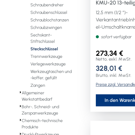
KMU-20 13-teilig
Schraubendreher
Schlüsselweiten
12,5 mm (1/2 ″)-
Schraubenschlüssel
mm Anzahl Zäh
VierkantantriebIn
Schraublochstanzen
6-Kant
el-Umschaltknarre
Schraubzwingen
Zähne) und
Sechskant-
sofort verfügbar
Nussverriegelungs
Stiftschlüssel
mit
Steckschlüssel
273,34 €
Druckknopfauslösu
Trennwerkzeuge
Netto, exkl. MwSt.
6-kant-Steckschlü
Verlegewerkzeuge
328,01 €
Einsatz SW 10 / 12 /
Werkzeugtaschen und
Brutto, inkl. MwSt.
/ 15 / 16 / 17 / 18 / 1
-koffer, gefüllt
Preise zzgl. Versand
24 mm1 Verlänger
Zangen
mmWeitere techn
⏵
Allgemeiner
Eigenschaften:·
Werkstattbedarf
In den Waren
⏵
Rückschwenkwinke
Bohr-, Schneid- und
Zerspanwerkzeuge
6°Lieferung im
⏵
Chemisch-technische
Stahlblechkasten
Produkte
⏵
Druckluftwerkzeuge