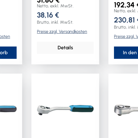
griff ·
Chrom-Van
192,34 
Netto, exkl. MwSt.
Netto, exkl
38,16 €
230,81 
 4,5° ·
Brutto, inkl. MwSt.
Brutto, inkl
Preise zzgl. Versandkosten
kosten
Preise zzgl.
h
Details
122/ISO
korb
In den
ische
nge: