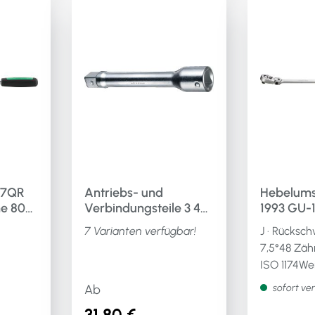
technische
nge:
Eigenschaften:· Länge:
:
222mm· Oberfläche: matt
l:
verchromt· Material:
lergierter
ferung
WerkzeugstahlLieferung
el-
ohne Steckschlüssel-
Einsatz
17QR
Antriebs- und
Hebelums
Verbindungsteile 3 4
1993 GU-10
-
Zoll Stahlwille
Zähne Um
7 Varianten verfügbar!
J · Rücksc
ff
7,5°48 Zäh
ISO 1174We
technische
Ab
sofort ve
gelung
Eigenschaft
31,80 €