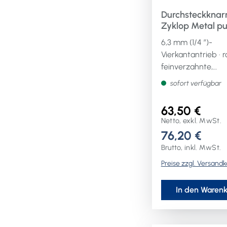
Durchsteckknar
Zyklop Metal pu
38 Zähne Länge 
6,3 mm (1/4 ″)-
mm mit
Vierkantantrieb · r
unverlierbarem
feinverzahnte,
Durchsteckvierk
geschmiedete
sofort verfügbar
Vollmetallknarre a
legiertem Werkzeu
63,50 €
mit unverlierbare
Netto, exkl. MwSt.
Durchsteckvierkan
76,20 €
Nussverriegelungs
Brutto, inkl. MwSt.
· schlanke Bauform
Preise zzgl. Versand
langer Hebel ·
Rückschwenkwinke
4,7° · (optimal auc
In den Waren
geeignet für sehr
beengte
Arbeitsräume)Wei