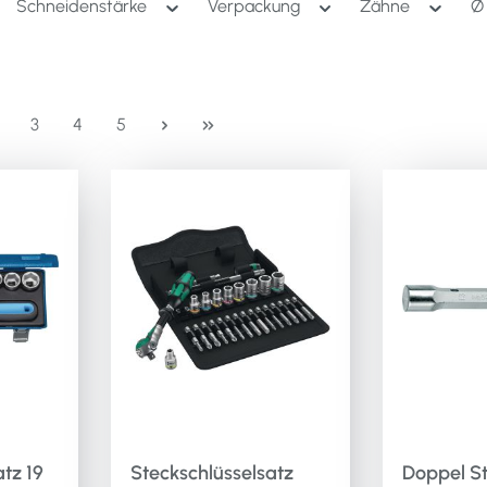
Schneidenstärke
Verpackung
Zähne
eite
Seite
Seite
Seite
3
4
5
tz 19
Steckschlüsselsatz
Doppel St