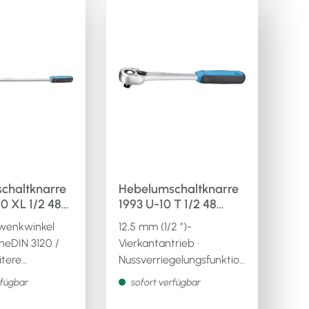
chaltknarre
Hebelumschaltknarre
 XL 1/2 48
1993 U-10 T 1/2 48
schalthebel
Zähne Umschalthebel
hwenkwinkel
12,5 mm (1/2 ″)-
neDIN 3120 /
Vierkantantrieb ·
itere
Nussverriegelungsfunktion
mit Druckknopfauslösung
rfügbar
sofort verfügbar
en:· Material:
· 2-Komponenten-Griff