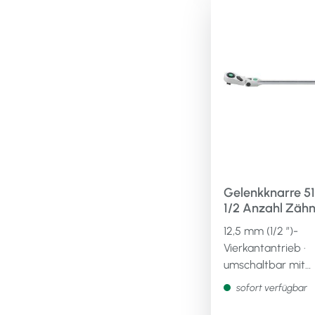
technische
Eigenschaften:· Lä
141mm· Oberfläche
verchromt· Materia
legierter
WerkzeugstahlLie
ohne Steckschlüss
Einsatz
Gelenkknarre 5
1/2 Anzahl Zähne 80
Länge 416 mm 2
12,5 mm (1/2 ″)-
Komponentengri
Vierkantantrieb ·
umschaltbar mit
QuickRelease-
sofort verfügbar
Sicherheitsverrie