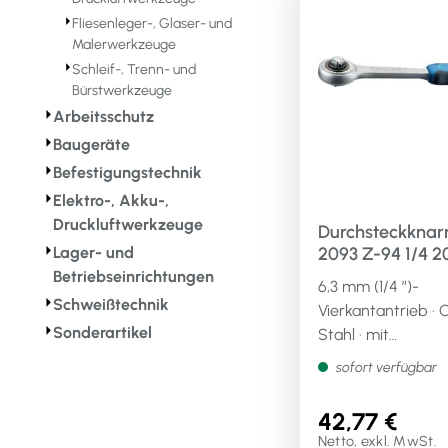
⏵
Fliesenleger-, Glaser- und
Malerwerkzeuge
⏵
Schleif-, Trenn- und
Bürstwerkzeuge
⏵
Arbeitsschutz
⏵
Baugeräte
⏵
Befestigungstechnik
⏵
Elektro-, Akku-,
Druckluftwerkzeuge
Durchsteckknar
⏵
2093 Z-94 1/4 20
Lager- und
Zähne Länge 1
Betriebseinrichtungen
6,3 mm (1/4 ″)-
mit umsteckbar
⏵
Schweißtechnik
Vierkantantrieb · 
Vierkant
⏵
Sonderartikel
Stahl · mit
Durchsteckvierkant
sofort verfügbar
Kugelarretierung ·
verchromt ·
42,77 €
Einhandbedienun
Netto, exkl. MwSt.