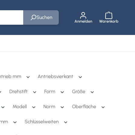
Suchen
Anmelden
Warenkorb
Warenkorb e
ie Marken
r Schließe das Dropdown der Kategorie Unternehmen
ntrieb mm
Antriebsvierkant
Drehstift
Form
Größe
Modell
Norm
Oberfläche
e mm
Schlüsselweiten