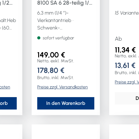
 1/2
8100 SA 6 28-teilig 1/4
 10-24
Schlüsselweiten 5-13
6,3 mm (1/4 ″)-
15 Variante
ne 60
mm Anzahl Zähne 72
halt:Heb
Vierkantantrieb ·
6-Kant
 (60
Schwenk-
Umschaltknarre mit
sofort verfügbar
Ab
funktion
Schwungmassenkonstruk
11,34 €
tion · Steckschlüssel-
149,00 €
Netto, exkl
ngje 1
Einsätze und
Netto, exkl. MwSt.
13,61 €
ssel-
Bedienungselemente ·
178,80 €
 13 / 14
aus CV-Stahl · Knarre aus
Brutto, inkl
Brutto, inkl. MwSt.
9 / 22 /
Chrom-Vanadium-
Preise zzgl.
kosten
Preise zzgl. Versandkosten
ung 125
Molybdän-Stahl · matt
ische
verchromt · Knarre mit
D
Rechts-Links-
korb
In den Warenkorb
l:
Umschaltung in jeder
Position - Auswurf des
Aufsteckwerkzeuges
durch Knopfdruck oder