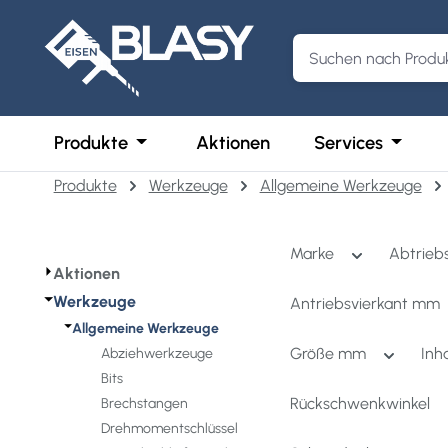
m Hauptinhalt springen
Zur Suche springen
Zur Hauptnavigation springen
Öffne oder Schließe das Dropdown der 
Öffne o
Produkte
Aktionen
Services
Produkte
Werkzeuge
Allgemeine Werkzeuge
Marke
Abtrieb
⏵
Aktionen
⏷
Werkzeuge
Antriebsvierkant mm
⏷
Allgemeine Werkzeuge
Größe mm
Inh
Abziehwerkzeuge
Bits
Rückschwenkwinkel
Brechstangen
Drehmomentschlüssel