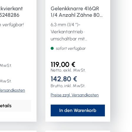
kvierkant
Gelenkknarre 416QR
5248286
1/4 Anzahl Zähne 80
Länge 170 mm 2-
n verfügbar!
6,3 mm (1/4 ″)-
Komponentengriff
Vierkantantrieb ·
umschaltbar mit
QuickRelease-
sofort verfügbar
Sicherheitsverriegelung
und 2-Komponentengriff ·
119,00 €
. MwSt.
Kopf stufenlos
Netto, exkl. MwSt.
schwenkbar ·
142,80 €
Rückschwenkwinkel 4,5° ·
. MwSt.
Brutto, inkl. MwSt.
80 Zähne · FOD-
 Versandkosten
Preise zzgl. Versandkosten
vorbeugend durch
schraubenlose
etails
Ausführung, DIN 3122/ISO
In den Warenkorb
3315Weitere technische
Eigenschaften:· Länge:
170mm