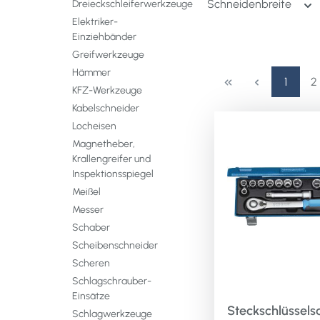
Schneidenbreite
Dreieckschleiferwerkzeuge
Elektriker-
Einziehbänder
Greifwerkzeuge
Hämmer
Seite
S
1
2
KFZ-Werkzeuge
Kabelschneider
Locheisen
Magnetheber,
Krallengreifer und
Inspektionsspiegel
Meißel
Messer
Schaber
Scheibenschneider
Scheren
Schlagschrauber-
Einsätze
Steckschlüsselsa
Schlagwerkzeuge