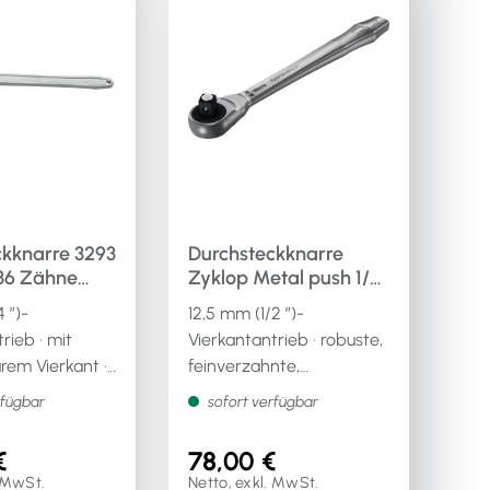
ckknarre 3293
Durchsteckknarre
Zyklop Metal push 1/2
0 mm mit
38 Zähne Länge 281
 ″)-
12,5 mm (1/2 ″)-
aren
mm mit
rieb · mit
Vierkantantrieb · robuste,
unverlierbarem
em Vierkant ·
feinverzahnte,
Durchsteckvierkant
tätigte
geschmiedete
rfügbar
sofort verfügbar
ssel-Einsätze
Vollmetallknarre · aus
/4″) · Chrom-
legiertem Werkzeugstahl ·
€
78,00 €
tahl ·
mit unverlierbarem
. MwSt.
Netto, exkl. MwSt.