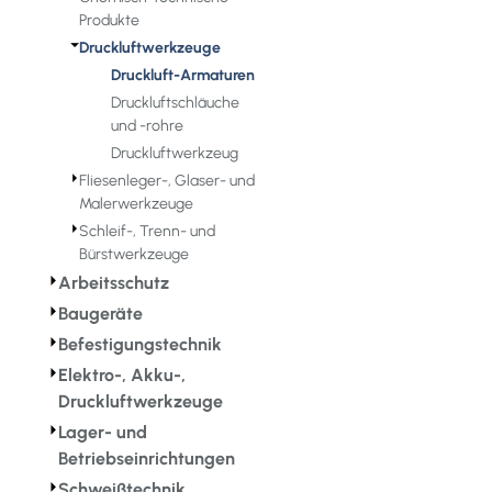
Produkte
⏷
Druckluftwerkzeuge
Druckluft-Armaturen
Druckluftschläuche
und -rohre
Druckluftwerkzeug
⏵
Fliesenleger-, Glaser- und
Malerwerkzeuge
⏵
Schleif-, Trenn- und
Bürstwerkzeuge
⏵
Arbeitsschutz
⏵
Baugeräte
⏵
Befestigungstechnik
⏵
Elektro-, Akku-,
Druckluftwerkzeuge
⏵
Lager- und
Betriebseinrichtungen
⏵
Schweißtechnik