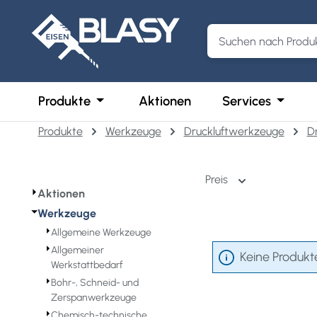
m Hauptinhalt springen
Zur Suche springen
Zur Hauptnavigation springen
Öffne oder Schließe das Dropdown der 
Öffne o
Produkte
Aktionen
Services
Produkte
Werkzeuge
Druckluftwerkzeuge
D
Preis
⏵
Aktionen
⏷
Werkzeuge
⏵
Allgemeine Werkzeuge
⏵
Allgemeiner
Keine Produkt
Werkstattbedarf
⏵
Bohr-, Schneid- und
Zerspanwerkzeuge
⏵
Chemisch-technische