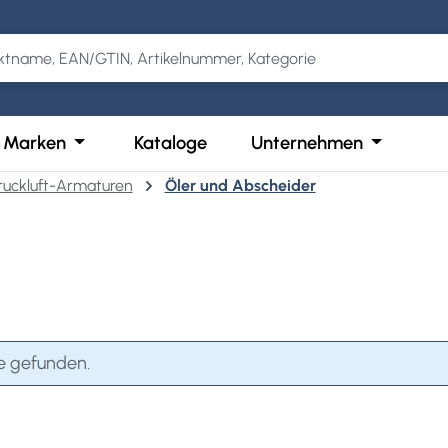
Kategorie Produkte
der Schließe das Dropdown der Kategorie Services
Öffne oder Schließe das Dropdown der Kategor
Öffne ode
Marken
Kataloge
Unternehmen
ruckluft-Armaturen
Öler und Abscheider
e gefunden.