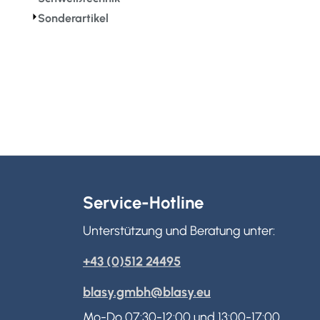
⏵
Sonderartikel
Service-Hotline
Unterstützung und Beratung unter:
+43 (0)512 24495
blasy.gmbh@blasy.eu
Mo-Do 07:30-12:00 und 13:00-17:00