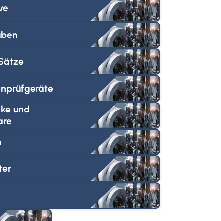
ve
uben
Sätze
nprüfgeräte
cke und
are
n
ter