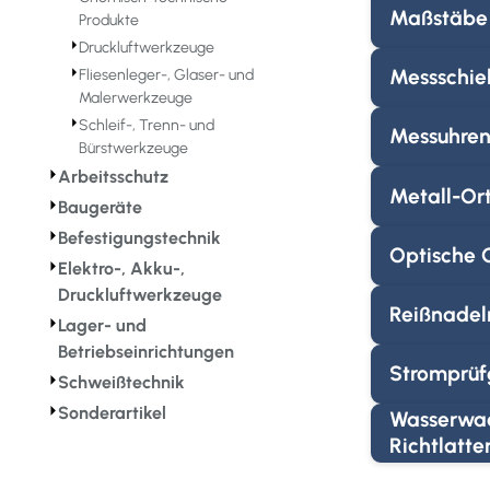
Maßstäbe
Produkte
⏵
Druckluftwerkzeuge
⏵
Messschie
Fliesenleger-, Glaser- und
Malerwerkzeuge
⏵
Schleif-, Trenn- und
Messuhre
Bürstwerkzeuge
⏵
Arbeitsschutz
Metall-Or
⏵
Baugeräte
⏵
Befestigungstechnik
Optische 
⏵
Elektro-, Akku-,
Druckluftwerkzeuge
Reißnadeln
⏵
Lager- und
Betriebseinrichtungen
Stromprüf
⏵
Schweißtechnik
⏵
Sonderartikel
Wasserwa
Richtlatte