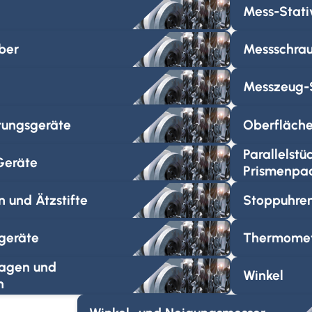
Mess-Stati
ber
Messschra
n
Messzeug-
tungsgeräte
Oberfläche
Parallelstü
Geräte
Prismenpa
 und Ätzstifte
Stoppuhre
geräte
Thermome
agen und
Winkel
n