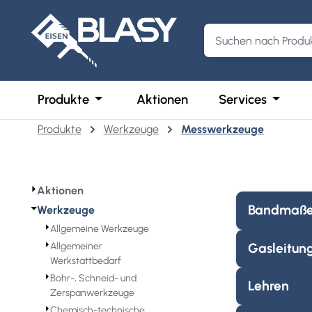
m Hauptinhalt springen
Zur Suche springen
Zur Hauptnavigation springen
Öffne oder Schließe das Dropdown der 
Öffne o
Produkte
Aktionen
Services
Produkte
Werkzeuge
Messwerkzeuge
⏵
Aktionen
⏷
Bandmaß
Werkzeuge
⏵
Allgemeine Werkzeuge
⏵
Gasleitun
Allgemeiner
Werkstattbedarf
⏵
Bohr-, Schneid- und
Lehren
Zerspanwerkzeuge
⏵
Chemisch-technische