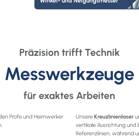
Winkel- und Neigungsmesser
Präzision trifft Technik
Messwerkzeuge
für exaktes Arbeiten
inden Profis und Heimwerker
Unsere
Kreuzlinienlaser
u
n.
vertikale Ausrichtung und 
Referenzlinien, während u