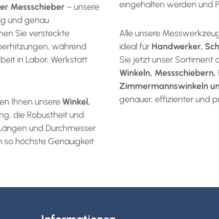
eingehalten werden und P
er Messschieber
– unsere
sig und genau
nen Sie versteckte
Alle unsere Messwerkzeuge
Überhitzungen, während
ideal für
Handwerker, Schr
beit in Labor, Werkstatt
Sie jetzt unser Sortiment
Winkeln, Messschiebern, K
Zimmermannswinkeln un
genauer, effizienter und pr
hen Ihnen unsere
Winkel,
ng, die Robustheit und
e Längen und Durchmesser
rn so höchste Genauigkeit