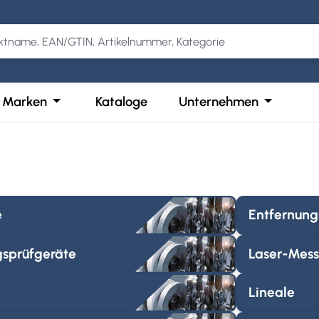
Kategorie Produkte
der Schließe das Dropdown der Kategorie Services
Öffne oder Schließe das Dropdown der Kategor
Öffne ode
Marken
Kataloge
Unternehmen
e
Entfernun
gsprüfgeräte
Laser-Mess
Lineale