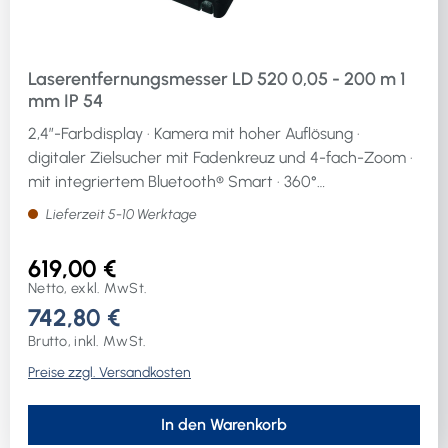
Laserentfernungsmesser LD 520 0,05 - 200 m 1
mm IP 54
2,4″-Farbdisplay · Kamera mit hoher Auflösung ·
digitaler Zielsucher mit Fadenkreuz und 4-fach-Zoom ·
mit integriertem Bluetooth® Smart · 360°
Neigungsmesser · 18 Messfunktionen: Länge, Fläche,
Lieferzeit 5-10 Werktage
Volumen, Dauermessung, Kettenmaße, Pythagoras mit
2 und 3 Messpunkten, Minimum und Maximum Tracking
619,00 €
· Timer, Abstände, Trapez, Dreiecksfläche, Neigung
Netto, exkl. MwSt.
(±180°), indirekte Entfernungen und Höhen, geneigte
742,80 €
Objekte, Höhenprofile · eingebauter Kalkulator ·
Brutto, inkl. MwSt.
schlagfestes Gehäuse mit stoßabsorbierendem
Preise zzgl. Versandkosten
STABILA Softgrip-Mantel · Stativaufnahme 1/4″
GewindeWeitere technische Eigenschaften:· Schutzart:
IP 54· Laserklasse: 2Lieferumfang:
In den Warenkorb
Laserentfernungsmesser, Gürteltasche, Handschlaufe,