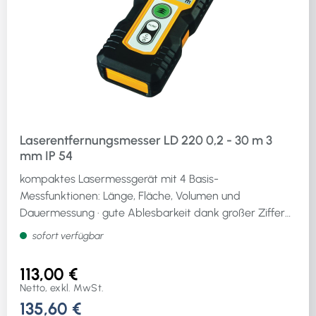
Laserentfernungsmesser LD 220 0,2 - 30 m 3
mm IP 54
kompaktes Lasermessgerät mit 4 Basis-
Messfunktionen: Länge, Fläche, Volumen und
Dauermessung · gute Ablesbarkeit dank großer Ziffern ·
schlagfestes Gehäuse mit stoßabsorbierendem
sofort verfügbar
STABILA Softgrip-Mantel · bis zu 5.000 Messungen pro
Batteriesatz möglichWeitere technische Eigenschaften:·
113,00 €
Schutzart: IP 54· Laserklasse: 2Lieferumfang:
Netto, exkl. MwSt.
Laserentfernungsmesser, BatterienErsatzbatterien
135,60 €
siehe Art.-Nr.: 497436Hinweis zur Entsorgung von