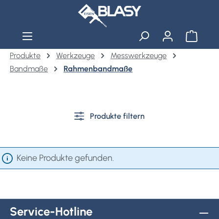
Zum Hauptinhalt springen
Warenko
Produkte
Werkzeuge
Messwerkzeuge
Bandmaße
Rahmenbandmaße
Produkte filtern
Keine Produkte gefunden.
Service-Hotline