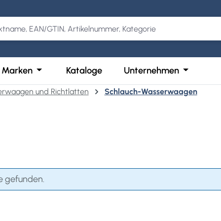
Kategorie Produkte
der Schließe das Dropdown der Kategorie Services
Öffne oder Schließe das Dropdown der Kategor
Öffne ode
Marken
Kataloge
Unternehmen
rwaagen und Richtlatten
Schlauch-Wasserwaagen
e gefunden.