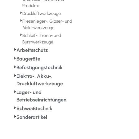
Produkte
⏵
Druckluftwerkzeuge
⏵
Fliesenleger-, Glaser- und
Malerwerkzeuge
⏵
Schleif-, Trenn- und
Bürstwerkzeuge
⏵
Arbeitsschutz
⏵
Baugeräte
⏵
Befestigungstechnik
⏵
Elektro-, Akku-,
Druckluftwerkzeuge
⏵
Lager- und
Betriebseinrichtungen
⏵
Schweißtechnik
⏵
Sonderartikel