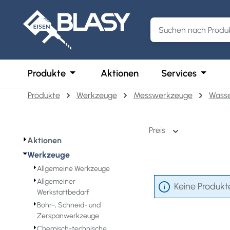
m Hauptinhalt springen
Zur Suche springen
Zur Hauptnavigation springen
Öffne oder Schließe das Dropdown der 
Öffne o
Produkte
Aktionen
Services
Produkte
Werkzeuge
Messwerkzeuge
Wasse
Preis
⏵
Aktionen
⏷
Werkzeuge
⏵
Allgemeine Werkzeuge
⏵
Allgemeiner
Keine Produkt
Werkstattbedarf
⏵
Bohr-, Schneid- und
Zerspanwerkzeuge
⏵
Chemisch-technische