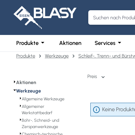
m Hauptinhalt springen
Zur Suche springen
Zur Hauptnavigation springen
Öffne oder Schließe das Dropdown der 
Öffne o
Produkte
Aktionen
Services
Produkte
Werkzeuge
Schleif-, Trenn- und Bürs
Preis
⏵
Aktionen
⏷
Werkzeuge
⏵
Allgemeine Werkzeuge
⏵
Allgemeiner
Keine Produkt
Werkstattbedarf
⏵
Bohr-, Schneid- und
Zerspanwerkzeuge
⏵
Chemisch-technische