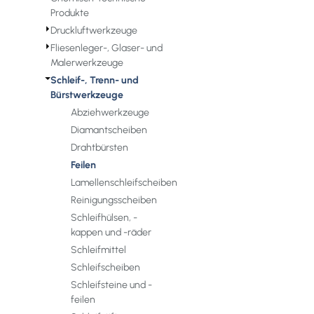
Produkte
⏵
Druckluftwerkzeuge
⏵
Fliesenleger-, Glaser- und
Malerwerkzeuge
⏷
Schleif-, Trenn- und
Bürstwerkzeuge
Abziehwerkzeuge
Diamantscheiben
Drahtbürsten
Feilen
Lamellenschleifscheiben
Reinigungsscheiben
Schleifhülsen, -
kappen und -räder
Schleifmittel
Schleifscheiben
Schleifsteine und -
feilen