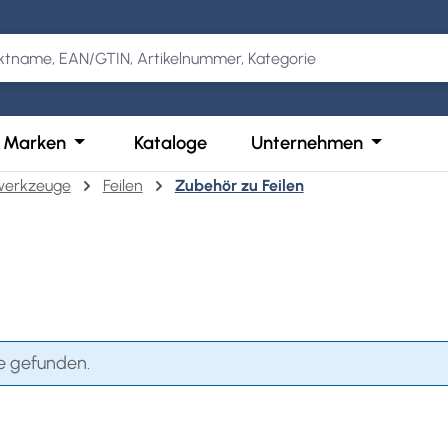
Kategorie Produkte
der Schließe das Dropdown der Kategorie Services
Öffne oder Schließe das Dropdown der Kategor
Öffne ode
Marken
Kataloge
Unternehmen
twerkzeuge
Feilen
Zubehör zu Feilen
e gefunden.