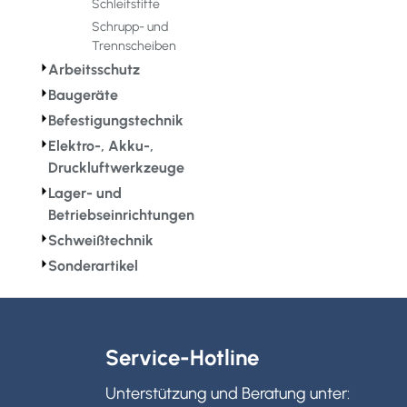
Schleifstifte
Schrupp- und
Trennscheiben
⏵
Arbeitsschutz
⏵
Baugeräte
⏵
Befestigungstechnik
⏵
Elektro-, Akku-,
Druckluftwerkzeuge
⏵
Lager- und
Betriebseinrichtungen
⏵
Schweißtechnik
⏵
Sonderartikel
Service-Hotline
Unterstützung und Beratung unter: