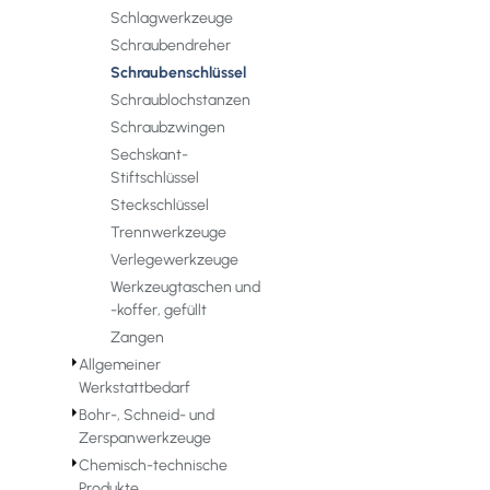
Schlagwerkzeuge
Schraubendreher
Schraubenschlüssel
Schraublochstanzen
Schraubzwingen
Sechskant-
Stiftschlüssel
Steckschlüssel
Trennwerkzeuge
Verlegewerkzeuge
Werkzeugtaschen und
-koffer, gefüllt
Zangen
⏵
Allgemeiner
Werkstattbedarf
⏵
Bohr-, Schneid- und
Zerspanwerkzeuge
⏵
Chemisch-technische
Produkte