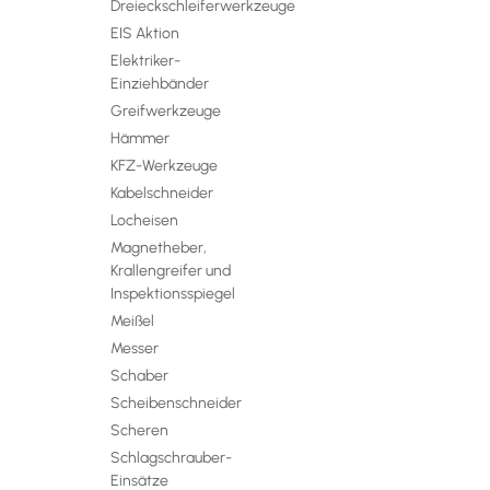
Dreieckschleiferwerkzeuge
EIS Aktion
Elektriker-
Einziehbänder
Greifwerkzeuge
Hämmer
KFZ-Werkzeuge
Kabelschneider
Locheisen
Magnetheber,
Krallengreifer und
Inspektionsspiegel
Meißel
Messer
Schaber
Scheibenschneider
Scheren
Schlagschrauber-
Einsätze