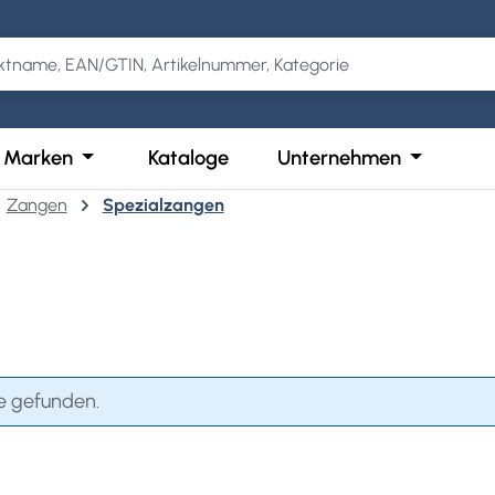
Kategorie Produkte
der Schließe das Dropdown der Kategorie Services
Öffne oder Schließe das Dropdown der Kategor
Öffne ode
Marken
Kataloge
Unternehmen
Zangen
Spezialzangen
e gefunden.