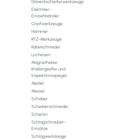
Dreieckschleiferwerkzeuge
Elektriker-
Einziehbänder
Greifwerkzeuge
Hämmer
KFZ-Werkzeuge
Kabelschneider
Locheisen
Magnetheber,
Krallengreifer und
Inspektionsspiegel
Meißel
Messer
Schaber
Scheibenschneider
Scheren
Schlagschrauber-
Einsätze
Schlagwerkzeuge