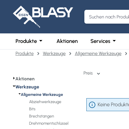
m Hauptinhalt springen
Zur Suche springen
Zur Hauptnavigation springen
Öffne oder Schließe das Dropdown der 
Öffne o
Produkte
Aktionen
Services
Produkte
Werkzeuge
Allgemeine Werkzeuge
Preis
⏵
Aktionen
⏷
Werkzeuge
⏷
Allgemeine Werkzeuge
Abziehwerkzeuge
Keine Produkt
Bits
Brechstangen
Drehmomentschlüssel