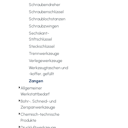
Schraubendreher
Schraubenschlüssel
Schraublochstanzen
Schraubzwingen
Sechskant-
Stiftschlüssel
Steckschlüssel
Trennwerkzeuge
Verlegewerkzeuge
Werkzeugtaschen und
-koffer, gefüllt
Zangen
⏵
Allgemeiner
Werkstattbedarf
⏵
Bohr-, Schneid- und
Zerspanwerkzeuge
⏵
Chemisch-technische
Produkte
⏵
Druckluftwerkzeuge